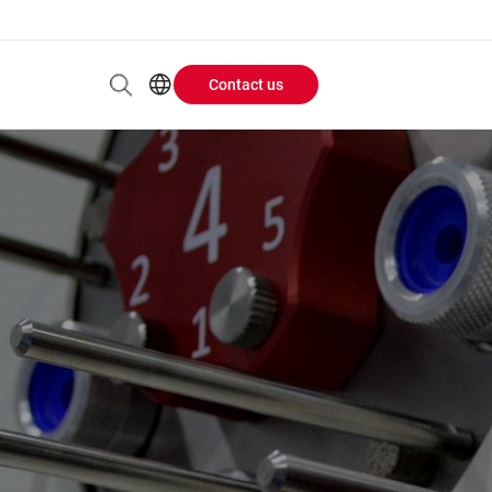
Contact us
Header
EN
AR
Buttons
ES
ZH
menu