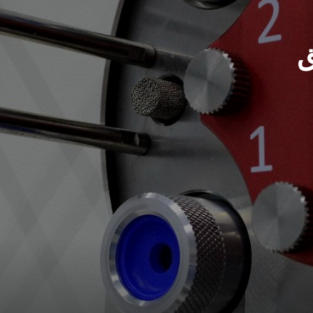
ق
Upgrade & Retrofits