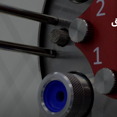
ق
Upgrade & Retrofits