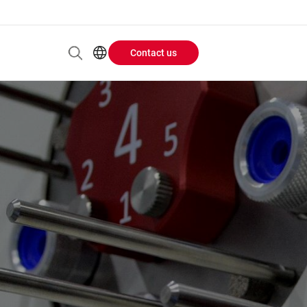
Contact us
Header
EN
AR
Buttons
ES
ZH
menu