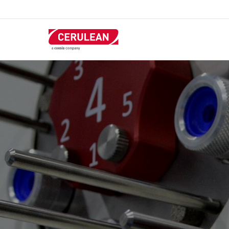
跳
转
到
主
要
内
容