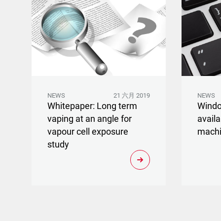
NEWS
21 六月 2019
NEWS
Whitepaper: Long term
Wind
vaping at an angle for
avail
vapour cell exposure
mach
study