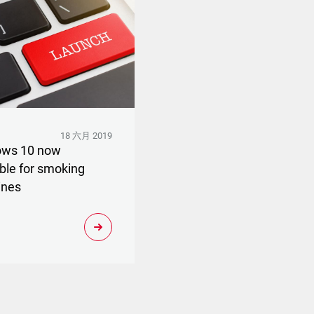
18 六月 2019
ows 10 now
able for smoking
ines