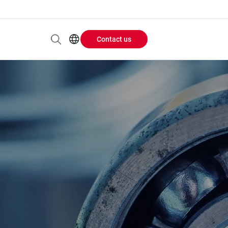
Contact us
Header
EN
AR
Buttons
ES
ZH
menu