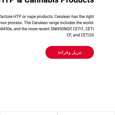
cture HTP or vape products, Cerulean has the right
 your process. The Cerulean range includes the world-
M450e, and the more recent SM450NGP, CETI1, CETI
CF, and CETI20.
تنزيل وقراءة