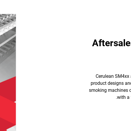
Aftersale
Cerulean SM4xx a
product designs and
smoking machines ca
with a