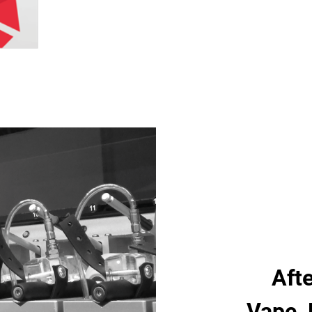
Afte
Vape,