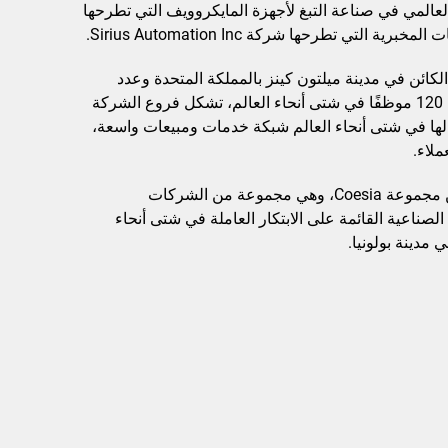
ممثل العالمي في صناعة التبغ لأجهزة المايكروويف التي تطرحها
كائن في مدينة ميلتون كينز بالمملكة المتحدة وعدد
موظفيها الذي يزيد عن 120 موظفًا في شتى أنحاء العالم، تشكل فروع الشركة
 لها في شتى أنحاء العالم شبكة خدمات ومبيعات واسعة،
ملاء.
تُعد Cerulean جزءًا من مجموعة Coesia، وهي مجموعة من الشركات
صناعية القائمة على الابتكار العاملة في شتى أنحاء
 مدينة بولونيا.