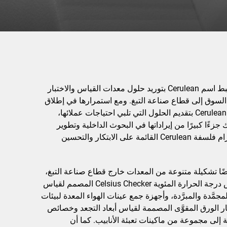
على مدى 75 عامًا، ارتبط اسم Cerulean بتوريد حلول معدات القياس والاختبار
ي السوق إلى قطاع صناعة التبغ. ومع استمرارها في إطلاق
الأجهزة الجديدة، تلتزم Cerulean بتقديم الحلول التي تلبي احتياجات عملائها،
ءًا كبيرًا من إيراداتها في البحوث الداخلية وتطوير
المنتج. يعكس هذا الالتزام فلسفة Cerulean القائمة على الابتكار والتحسين
 تطرح Cerulean أيضًا تشكيلة متنوعة من المعدات خارج قطاع صناعة التبغ،
بما في ذلك نظام قياس درجة الحرارة المئوية Celsius Checker المصمم لقياس
جمَّدة والمبرَّدة، وأجهزة جمع عينات الهواء المعدة لبيئات
ار الورق المقوَّى المصممة لقياس أبعاد التجعد وخصائص
فة إلى مجموعة من ماكينات تعبئة الأنابيب. كما أن