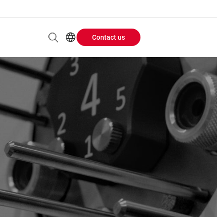
Contact us
Header
EN
AR
Buttons
ES
ZH
menu