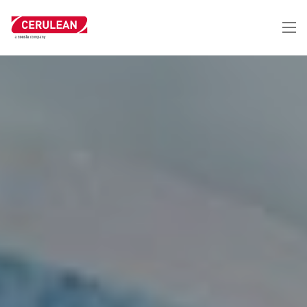
跳
转
到
主
要
内
容