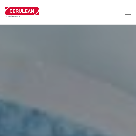
跳
转
到
主
要
内
容