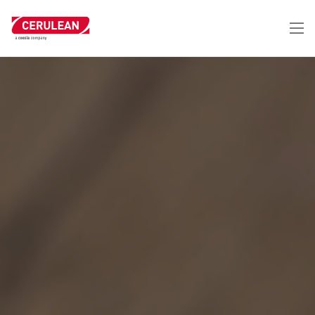
跳
转
到
主
要
内
容