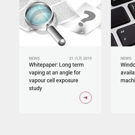
NEWS
21 六月 2019
NEWS
Whitepaper: Long term
Wind
vaping at an angle for
avail
vapour cell exposure
mach
study