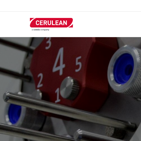
跳
转
到
主
要
内
容