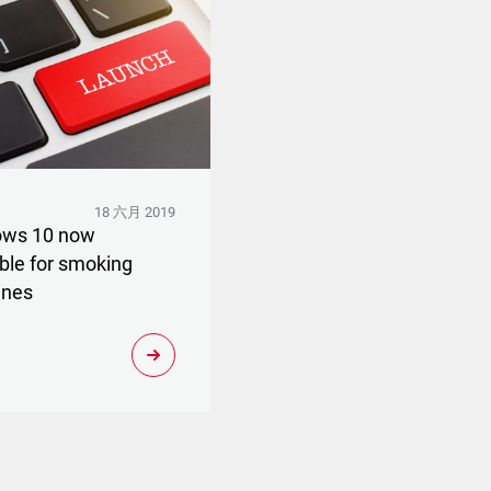
18 六月 2019
ows 10 now
able for smoking
ines