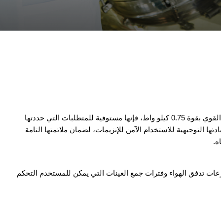
بفضل تصميم AS600 صغير الحجم وسهل الحمل ومحركها القوي بقوة 0.75 كيلو واط، فإنها مستوفية للمتطلبات التي حددتها
لية لصناعة الصابون والمنظفات (AISE) في مبادئها التوجيهية للاستخدام الآمن للإنزيمات، لضمان ملائمتها التامة
ه.
باشرة وسرعات تدفق الهواء وفترات جمع العينات التي يمكن للمستخدم التحكم