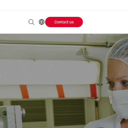
Contact us
Header
EN
AR
Buttons
ES
ZH
menu