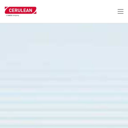
跳
转
到
主
要
内
容