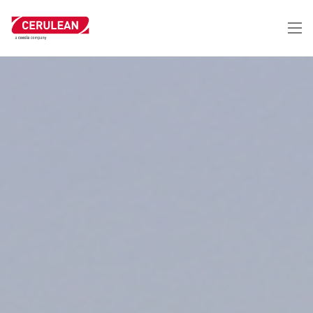
跳
转
到
主
要
内
容