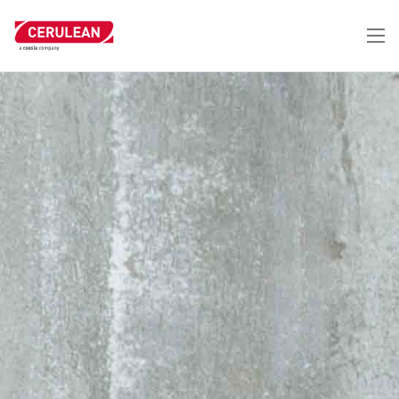
跳
转
到
主
要
内
容