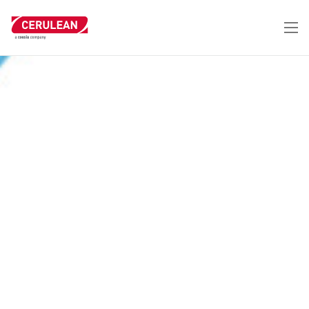
跳
转
到
主
要
内
容