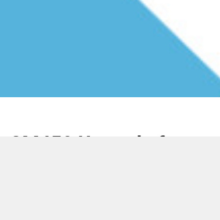
SM450 Upgrade for
NGP devices
24 一月 2022