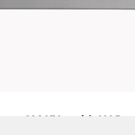
SM450e with NGPs