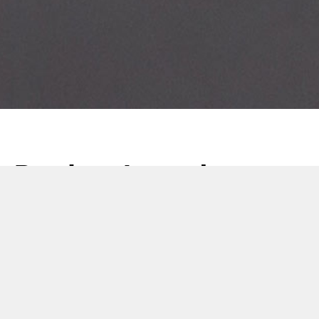
Product Launch:
Quantum Neo x-ray
upgrade for 150mm
product