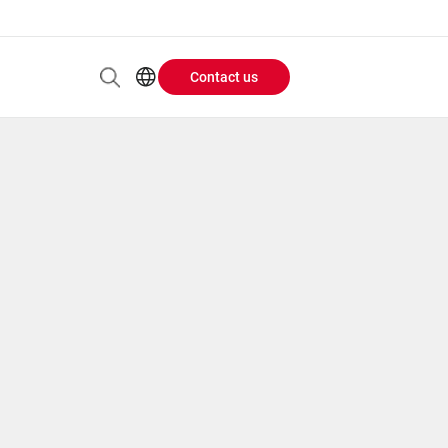
Contact us
Header
EN
AR
Buttons
ES
ZH
menu