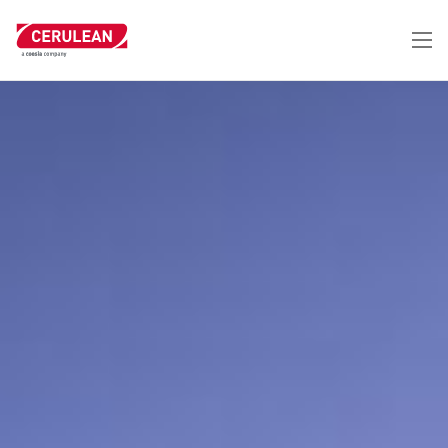
跳
转
到
主
要
内
容