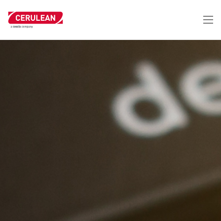
跳
转
到
主
要
内
容