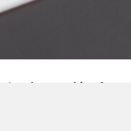
Another machine for
the CETI range! The
CETI1