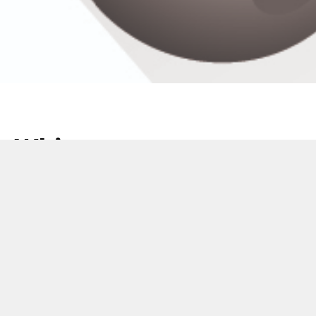
Whitepaper:
Automating Vape
Laboratory Processes
28 七月 2020