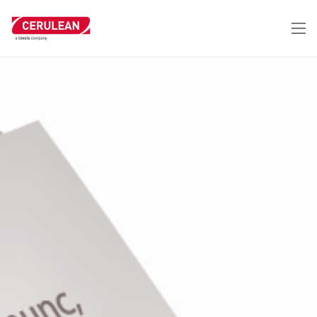
跳
转
到
主
要
内
容