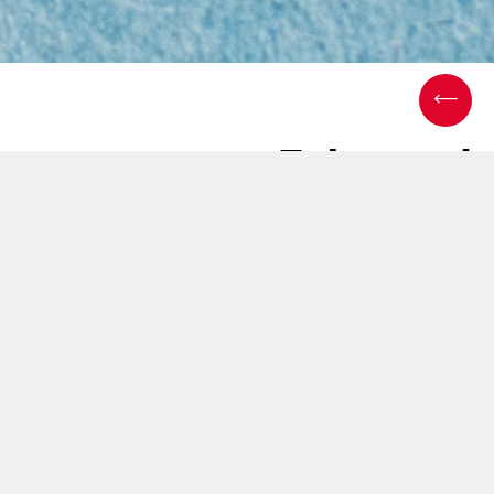
Enhanced
functionality for the
SM450e
25 فبراير 2019