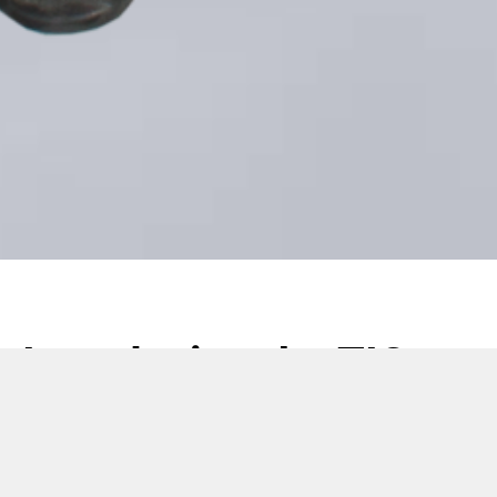
Introducing the TIC
704S…