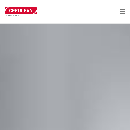
跳
转
到
主
要
内
容