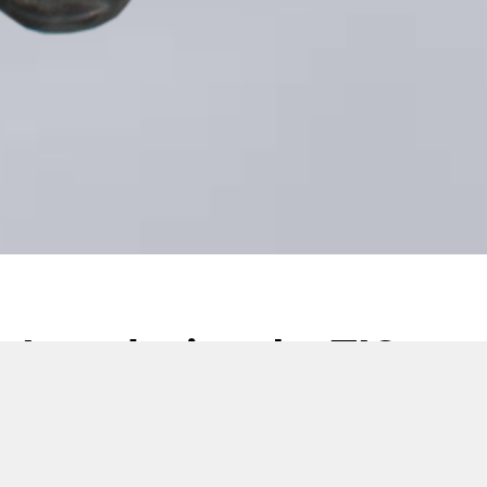
Introducing the TIC
704S…