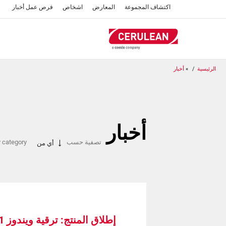
تجاوز
اكتشاف المجموعة
المعارض
اشخاص
فرص عمل
أخبار
إلى
المحتوى
الرئيسي
الرئيسية
أخبار
أخبار
تصفية حسب
y category
أي من
إطلاق المنتج: ترقية ويندوز 11 لجهاز كوانتوم نيو