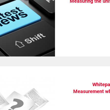
Measuring the unif
Whitepa
Measurement whe