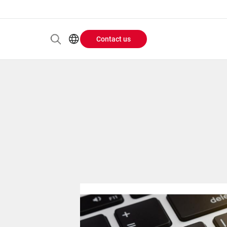
Contact us
Header
EN
AR
Buttons
ES
ZH
menu