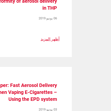
ormity of aerosol delivery
in THP
06 يونيو 2019
أظهر المزيد
per: Fast Aerosol Delivery
n Vaping E-Cigarettes –
Using the EPD system
03 يونيو 2019