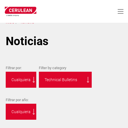
Pasar
al
contenido
principal
INICIO
NOTICIAS
Noticias
Filtrar por:
Filter by category
Filtrar por año: