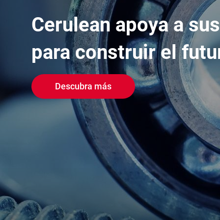
Cerulean apoya a sus
para construir el futu
Upgrade & Retrofits
Descubra más