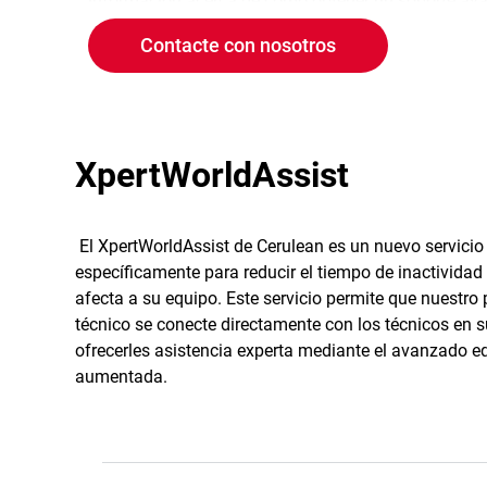
información acerca de cómo obtener un soporte av
contacte con su especialista en servicio al cliente.
Contacte con nosotros
XpertWorldAssist
El XpertWorldAssist de Cerulean es un nuevo servici
específicamente para reducir el tiempo de inactividad
afecta a su equipo. Este servicio permite que nuestro
técnico se conecte directamente con los técnicos en s
ofrecerles asistencia experta mediante el avanzado e
aumentada.