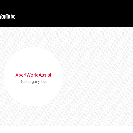
XpertWorldAssist
Descargar y leer