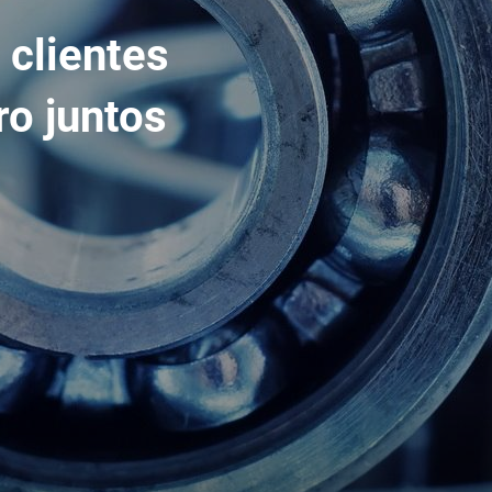
 clientes
ro juntos
Spare Parts