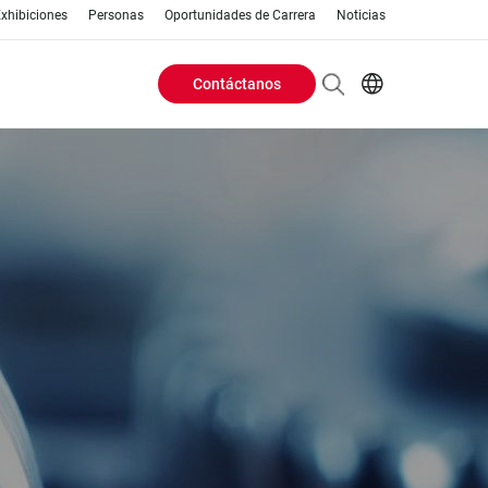
xhibiciones
Personas
Oportunidades de Carrera
Noticias
Contáctanos
Header
EN
AR
Buttons
ES
ZH
menu