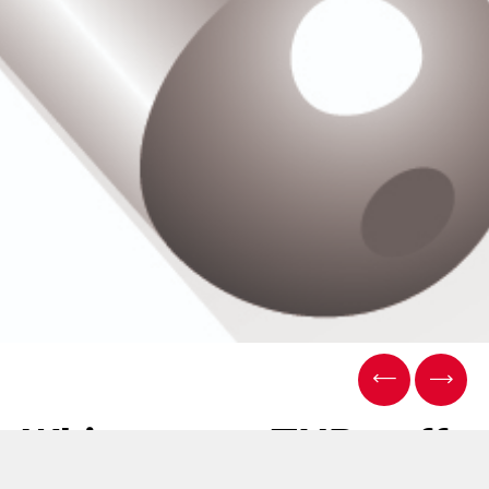
Whitepaper: THP puff-