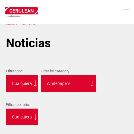
Pasar
al
contenido
principal
INICIO
NOTICIAS
Noticias
Filtrar por:
Filter by category
Filtrar por año: